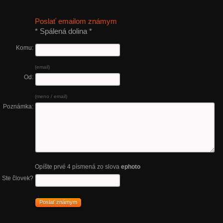
Poslať emailom známym
* Spálená dolina *
Komu:
(email)
Od:
(meno / email)
Poznámka:
Opíšte prvé 4 písmená zo slova
ephoto
Ste človek?
Poslať známym