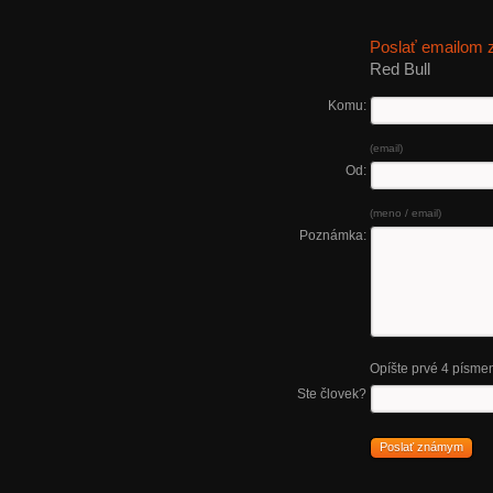
Poslať emailom
Red Bull
Komu:
(email)
Od:
(meno / email)
Poznámka:
Opíšte prvé 4 písme
Ste človek?
Poslať známym