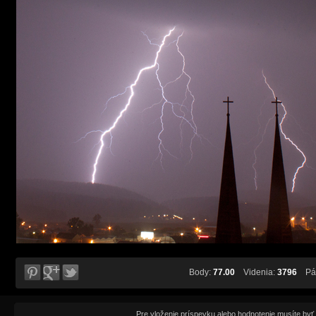
Body:
77.00
Videnia:
3796
Páč
Pre vloženie príspevku alebo hodnotenie musíte byť