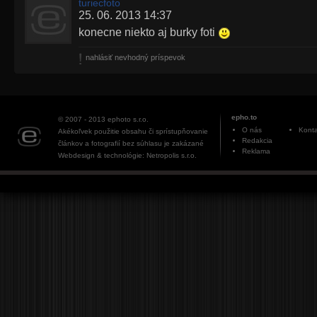
turiecfoto
25. 06. 2013 14:37
konecne niekto aj burky foti
nahlásiť nevhodný príspevok
epho.to
© 2007 - 2013
ephoto s.r.o.
O nás
Konta
Akékoľvek použitie obsahu či sprístupňovanie
Redakcia
článkov a fotografií bez súhlasu je zakázané
Reklama
Webdesign & technológie: Netropolis s.r.o.