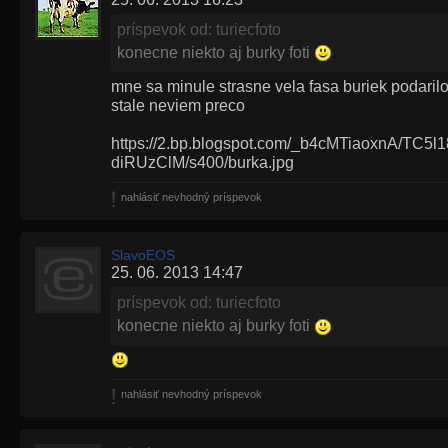
príspevok od: turiecfoto
konecne niekto aj burky foti
mne sa minule strasne vela fasa buriek podaril
stale neviem preco
https://2.bp.blogspot.com/_b4cMTiaoxnA/TC
diRUzClM/s400/burka.jpg
nahlásiť nevhodný príspevok
SlavoEOS
25. 06. 2013 14:47
príspevok od: turiecfoto
konecne niekto aj burky foti
nahlásiť nevhodný príspevok