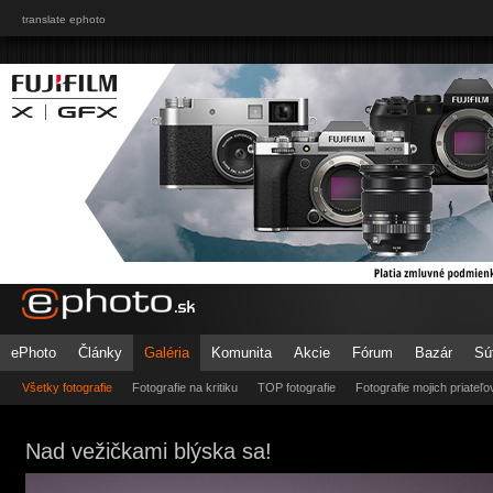
translate ephoto
ePhoto
Články
Galéria
Komunita
Akcie
Fórum
Bazár
Sú
Všetky fotografie
Fotografie na kritiku
TOP fotografie
Fotografie mojich priateľo
Nad vežičkami blýska sa!