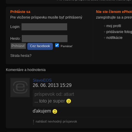
Prihláste sa
Nie ste členom ePho
Pre vloženie príspevku musíte byť prihlásený
zaregistrujte sa a pr
moj profil
Login:
pridávanie fotog
notifikácie
Heslo:
Cez facebook
Pamätať
Strata hesla?
Komentáre a hodnotenia
SlavoEOS
26. 06. 2013 15:29
príspevok od: atiart
... toto je super
ďakujem
nahlásiť nevhodný príspevok