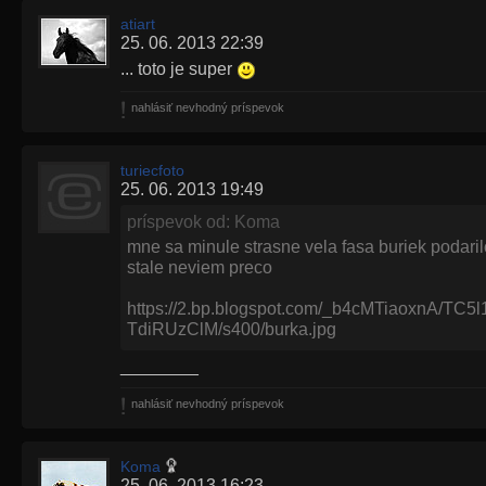
atiart
25. 06. 2013 22:39
... toto je super
nahlásiť nevhodný príspevok
turiecfoto
25. 06. 2013 19:49
príspevok od: Koma
mne sa minule strasne vela fasa buriek podaril
stale neviem preco
https://2.bp.blogspot.com/_b4cMTiaoxnA/T
TdiRUzClM/s400/burka.jpg
________
nahlásiť nevhodný príspevok
Koma
25. 06. 2013 16:23