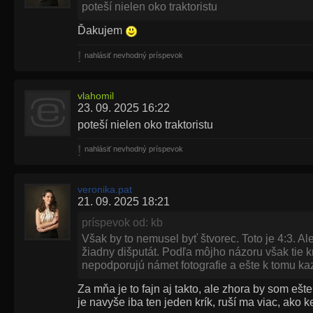
poteší nielen oko traktoristu
Ďakujem
nahlásiť nevhodný príspevok
vlahomil
23. 09. 2025 16:22
poteší nielen oko traktoristu
nahlásiť nevhodný príspevok
veronika.pat
21. 09. 2025 18:21
príspevok od: kb
Však by to nemusel byť štvorec. Toto je 4:3. Al
žiadny dišputát. Podľa môjho názoru však tie k
nepodporujú námet fotografie a ešte k tomu ka
Za mňa je to fajn aj takto, ale zhora by som ešt
je navyše iba ten jeden krík, ruší ma viac, ako k