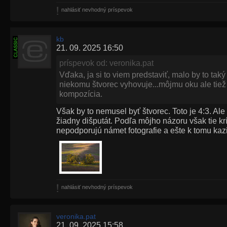
nahlásiť nevhodný príspevok
kb
21. 09. 2025 16:50
príspevok od: veronika.pat
Vďaka, ja si to viem predstaviť, malo by to taký
niekomu štvorec vyhovuje...môjmu oku ale tiež 
kompozícia.
Však by to nemusel byť štvorec. Toto je 4:3. Al
žiadny dišputát. Podľa môjho názoru však tie kr
nepodporujú námet fotografie a ešte k tomu kaz
nahlásiť nevhodný príspevok
veronika.pat
21. 09. 2025 15:58