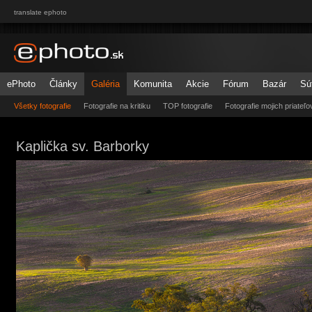
translate ephoto
ePhoto
Články
Galéria
Komunita
Akcie
Fórum
Bazár
Sú
Všetky fotografie
Fotografie na kritiku
TOP fotografie
Fotografie mojich priateľo
Kaplička sv. Barborky