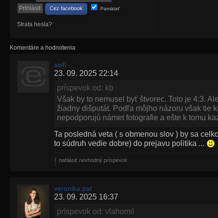
Cez facebook
Pamätať
Strata hesla?
Komentáre a hodnotenia
seifi
23. 09. 2025 22:14
príspevok od: kb
Však by to nemusel byť štvorec. Toto je 4:3. Al
žiadny dišputát. Podľa môjho názoru však tie k
nepodporujú námet fotografie a ešte k tomu ka
Ta posledná veta ( s obmenou slov ) by sa celk
to súdruh vedie dobre) do prejavu politika ...
nahlásiť nevhodný príspevok
veronika.pat
23. 09. 2025 16:37
príspevok od: vlahomil