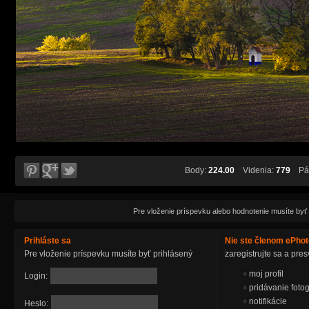
Body:
224.00
Videnia:
779
Páč
Pre vloženie príspevku alebo hodnotenie musíte byť
Prihláste sa
Nie ste členom ePho
Pre vloženie príspevku musíte byť prihlásený
zaregistrujte sa a pr
moj profil
Login:
pridávanie fotog
notifikácie
Heslo: