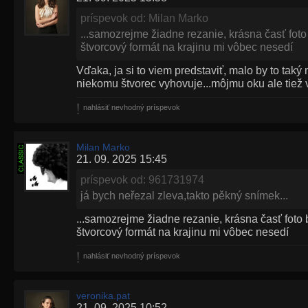
príspevok od: Milan Marko
...samozrejme žiadne rezanie, krásna časť foto
štvorcový formát na krajinu mi vôbec nesedí
Vďaka, ja si to viem predstaviť, malo by to taký 
niekomu štvorec vyhovuje...môjmu oku ale tiež v
nahlásiť nevhodný príspevok
Milan Marko
21. 09. 2025 15:45
príspevok od: 961731974
já bych neřezal zleva,takto pěkný snímek...
...samozrejme žiadne rezanie, krásna časť foto
štvorcový formát na krajinu mi vôbec nesedí
nahlásiť nevhodný príspevok
veronika.pat
21. 09. 2025 10:52