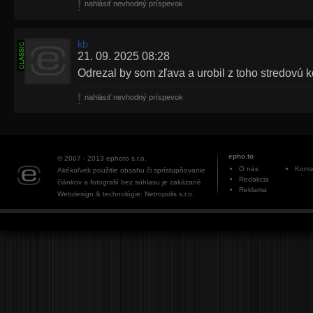
nahlásiť nevhodný príspevok
kb
21. 09. 2025 08:28
Odrezal by som zľava a urobil z toho stredovú 
nahlásiť nevhodný príspevok
epho.to
© 2007 - 2013
ephoto s.r.o.
O nás
Konta
Akékoľvek použitie obsahu či sprístupňovanie
Redakcia
článkov a fotografií bez súhlasu je zakázané
Reklama
Webdesign & technológie: Netropolis s.r.o.