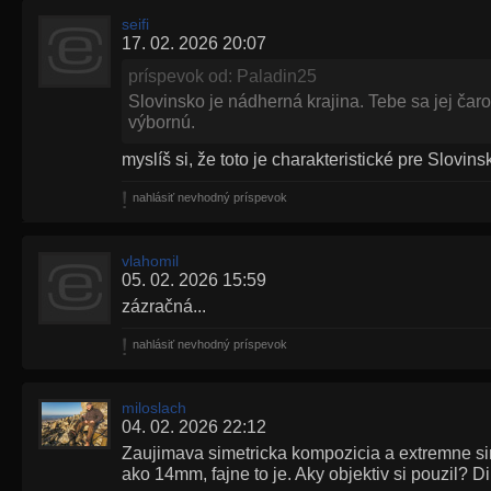
seifi
17. 02. 2026 20:07
príspevok od: Paladin25
Slovinsko je nádherná krajina. Tebe sa jej čaro
výbornú.
myslíš si, že toto je charakteristické pre Slovin
nahlásiť nevhodný príspevok
vlahomil
05. 02. 2026 15:59
zázračná...
nahlásiť nevhodný príspevok
miloslach
04. 02. 2026 22:12
Zaujimava simetricka kompozicia a extremne si
ako 14mm, fajne to je. Aky objektiv si pouzil? Di