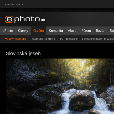
translate ephoto
ePhoto
Články
Galéria
Komunita
Akcie
Fórum
Bazár
Sú
Všetky fotografie
Fotografie na kritiku
TOP fotografie
Fotografie mojich priateľo
Slovinská jeseň