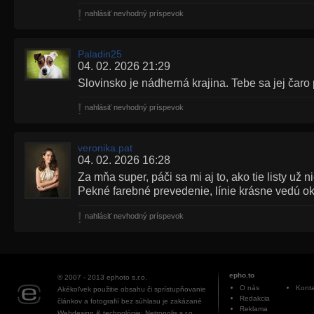
nahlásiť nevhodný príspevok
Paladin25
04. 02. 2026 21:29
Slovinsko je nádherná krajina. Tebe sa jej čaro 
nahlásiť nevhodný príspevok
veronika.pat
04. 02. 2026 16:28
Za mňa super, páči sa mi aj to, ako tie listy už n
Pekné farebné prevedenie, línie krásne vedú o
nahlásiť nevhodný príspevok
epho.to
© 2007 - 2013
ephoto s.r.o.
O nás
Konta
Akékoľvek použitie obsahu či sprístupňovanie
Redakcia
článkov a fotografií bez súhlasu je zakázané
Reklama
Webdesign & technológie: Netropolis s.r.o.