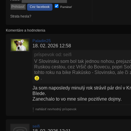
Cez facebook
Pamätať
Strata hesla?
Komentáre a hodnotenia
Paladin25
18. 02. 2026 12:58
príspevok od: seifi
V Slovinsku som bol tak jednou nohou, prejazdo
Ruskou cestou, cez Vršič do Bovecu, popri Soč
tohto roku na bike Rakúsko - Slovinsko, ale či 
.
Ja som naposledy minulý rok strávil pár dní v 
Blede.
Zanechalo to vo mne silne pozitívne dojmy.
nahlásiť nevhodný príspevok
seifi