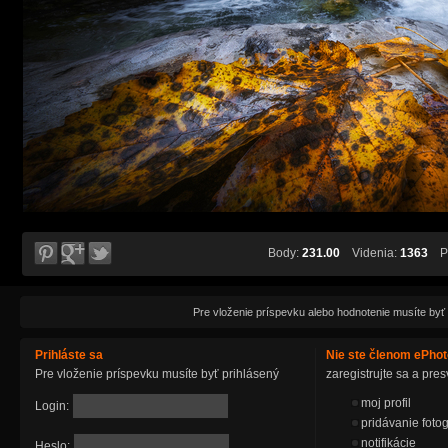
Body:
231.00
Videnia:
1363
Pá
Pre vloženie príspevku alebo hodnotenie musíte byť
Prihláste sa
Nie ste členom ePho
Pre vloženie príspevku musíte byť prihlásený
zaregistrujte sa a pr
moj profil
Login:
pridávanie fotog
notifikácie
Heslo: