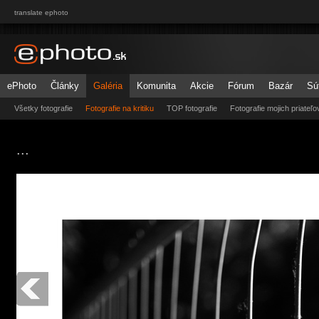
translate ephoto
ePhoto
Články
Galéria
Komunita
Akcie
Fórum
Bazár
Sú
Všetky fotografie
Fotografie na kritiku
TOP fotografie
Fotografie mojich priateľo
...