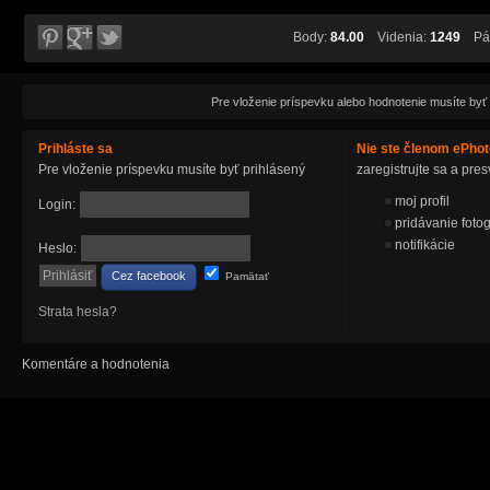
Body:
84.00
Videnia:
1249
Páč
Pre vloženie príspevku alebo hodnotenie musíte byť
Prihláste sa
Nie ste členom ePho
Pre vloženie príspevku musíte byť prihlásený
zaregistrujte sa a pr
moj profil
Login:
pridávanie fotog
notifikácie
Heslo:
Cez facebook
Pamätať
Strata hesla?
Komentáre a hodnotenia