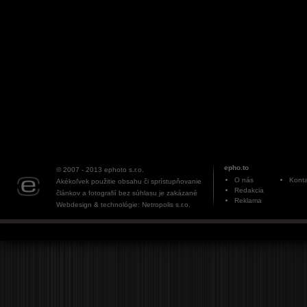
epho.to
© 2007 - 2013
ephoto s.r.o.
O nás
Konta
Akékoľvek použitie obsahu či sprístupňovanie
Redakcia
článkov a fotografií bez súhlasu je zakázané
Reklama
Webdesign & technológie: Netropolis s.r.o.