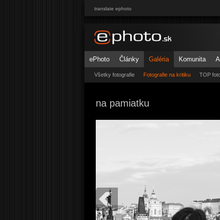
translate ephoto
ePhoto
Články
Galéria
Komunita
A
Všetky fotografie
Fotografie na kritiku
TOP foto
na pamiatku