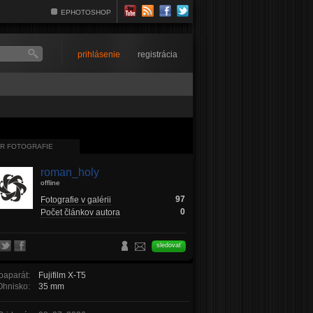
EPHOTOSHOP
prihlásenie
registrácia
R FOTOGRAFIE
roman_holy
offline
97
Fotografie v galérii
0
Počet článkov autora
sledovať
oaparát:
Fujifilm X-T5
Ohnisko:
35 mm