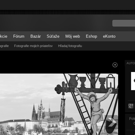
kcie
Fórum
Bazár
Súťaže
Môj web
Eshop
eKonto
grafie
Fotografie mojich priateľov
Hľadaj fotografiu
AUTO
Fot