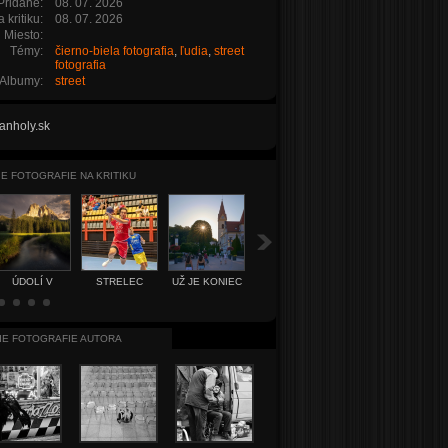
Pridané:
08. 07. 2026
 kritiku:
08. 07. 2026
Miesto:
Témy:
čierno-biela fotografia
,
ľudia
,
street
fotografia
Albumy:
street
anholy.sk
IE FOTOGRAFIE NA KRITIKU
ÚDOLÍ V
STRELEC
NA STRNISKU...
SPEVÁK
UŽ JE KONIEC
DOLOMITECH
IE FOTOGRAFIE AUTORA