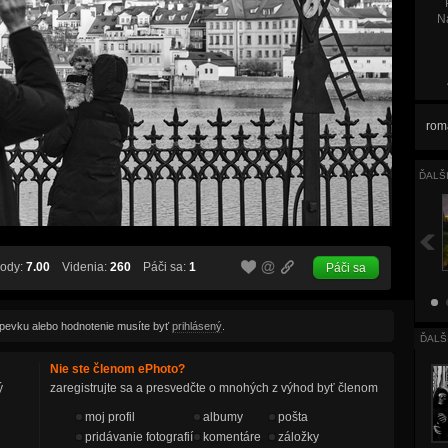
Na
rom
ĎALŠ
ody:
7.00
Videnia:
260
Páči sa:
1
Páči sa
spevku alebo hodnotenie musíte byť
prihlásený
.
ĎALŠ
Nie ste členom ePhoto?
ý
zaregistrujte sa a presvedčte o mnohých z výhod byť členom
moj profil
albumy
pošta
pridávanie fotografií
komentáre
záložky