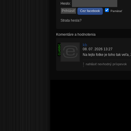
Heslo:
Cez facebook
Pamätať
Strata hesla?
Komentáre a hodnotenia
kb
08. 07. 2026 13:27
Na tejto fotke je toho tak veľ
nahlásiť nevhodný príspevok