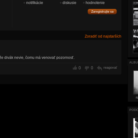
notifikácie
diskusie
hodnotenie
Zoradiť od najstarších
a, že divák nevie, čomu má venovať pozornosť.
ALBU
0
0
reagovať
r
PODO