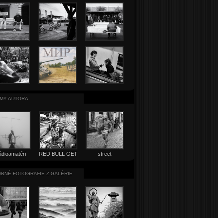
MY AUTORA
ádioamatéri
RED BULL GET
street
ON TOP
BNÉ FOTOGRAFIE Z GALÉRIE