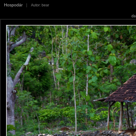
Hospodár
|
Autor: bear
ďa