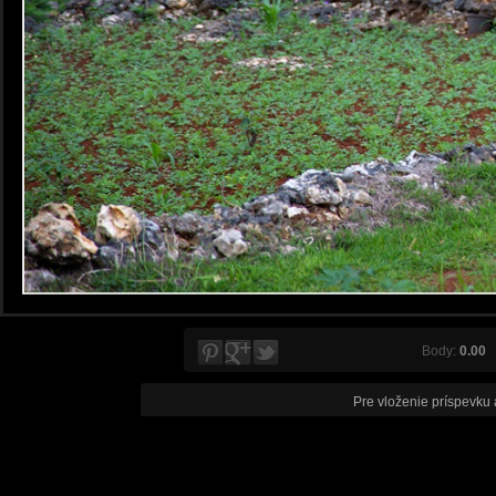
Body:
0.00
V
Pre vloženie príspevku