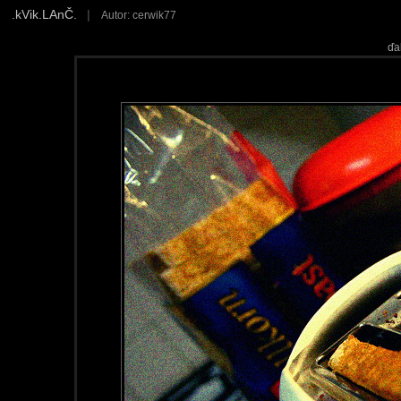
.kVik.LAnČ.
|
Autor: cerwik77
ďa