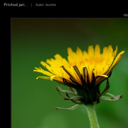
Príchod jari...
|
Autor: lacohe
ďa