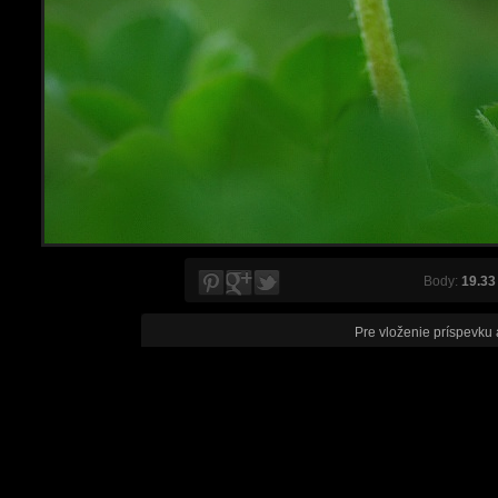
Body:
19.33
Pre vloženie príspevku