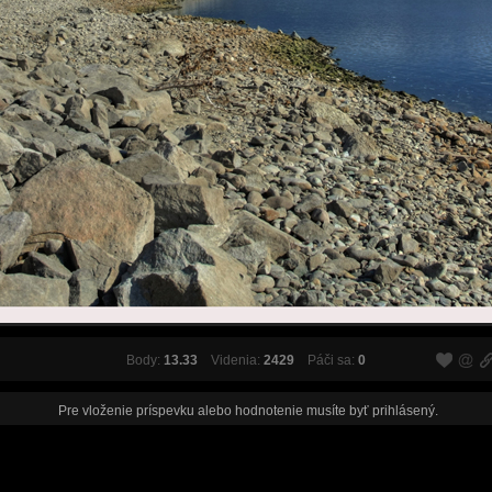
Body:
13.33
Videnia:
2429
Páči sa:
0
Pre vloženie príspevku alebo hodnotenie musíte byť
prihlásený
.