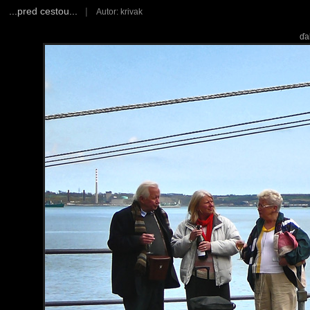
...pred cestou...
|
Autor: krivak
ďa