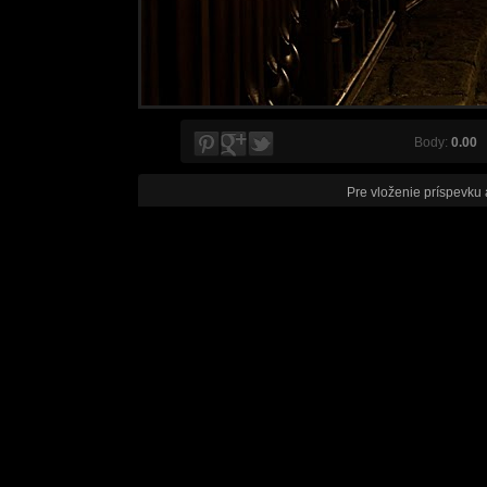
Body:
0.00
V
Pre vloženie príspevku