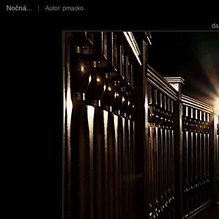
Nočná...
|
Autor: pmacko
ďa