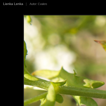
Lienka Lenka
|
Autor: Cvakro