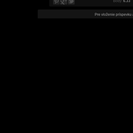
Body:
6.33
V
Pre vloženie príspevku