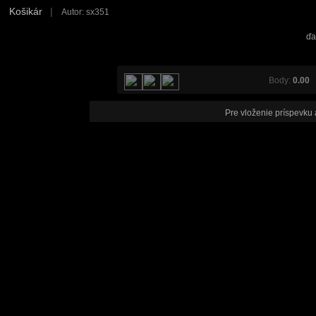
Košikár
|
Autor: sx351
ďa
Body:
0.00
V
Pre vloženie príspevku