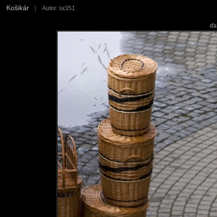
Košikár
|
Autor: sx351
ďa