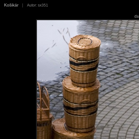
Košikár
|
Autor: sx351
ďa