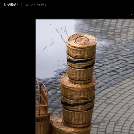
Košikár
|
Autor: sx351
ďa