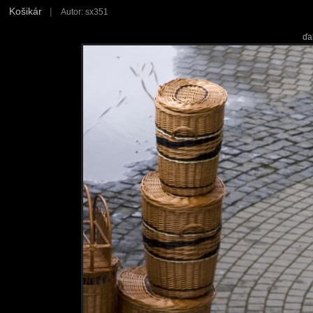
Košikár
|
Autor: sx351
ďa