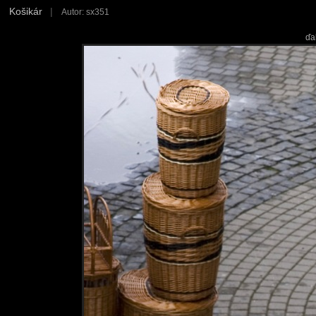
Košikár
|
Autor: sx351
ďa