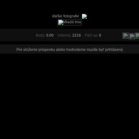
ďalšie fotografie
Body:
0.00
Videnia:
2216
Páči sa:
0
Pre vloženie príspevku alebo hodnotenie musíte byť
prihlásený
.