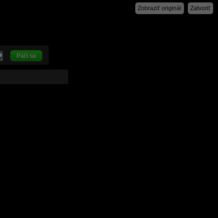
Zobraziť originál
Zatvoriť
Páči sa