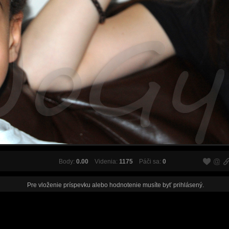
Body:
0.00
Videnia:
1175
Páči sa:
0
Pre vloženie príspevku alebo hodnotenie musíte byť
prihlásený
.