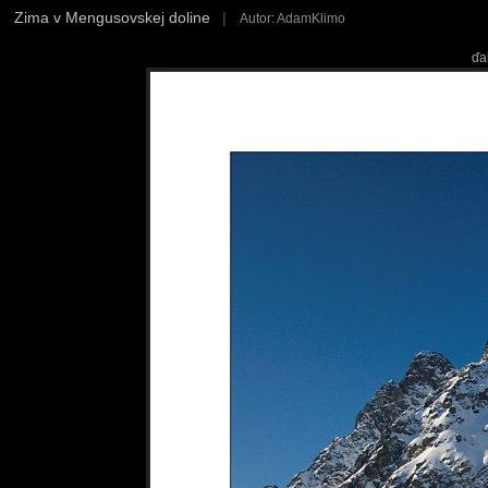
Zima v Mengusovskej doline
|
Autor: AdamKlimo
ďa