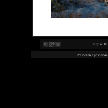
Body:
45.00
Pre vloženie príspevku