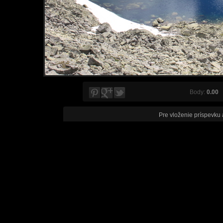
Body:
0.00
V
Pre vloženie príspevku