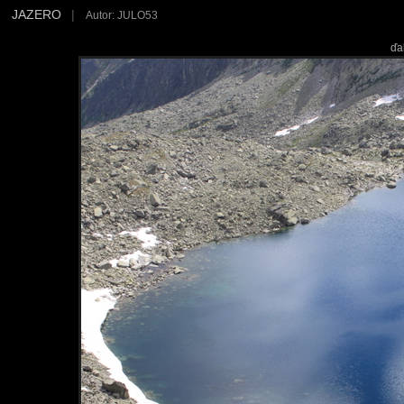
JAZERO
|
Autor: JULO53
ďa