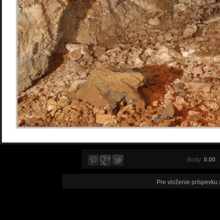
Body:
0.00
V
Pre vloženie príspevku