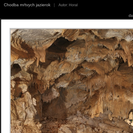
Chodba mŕtvych jazierok
|
Autor: Horal
ďa