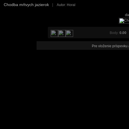
Chodba mŕtvych jazierok
|
Autor: Horal
ďa
Body:
0.00
V
Pre vloženie príspevku