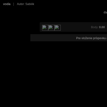
voda
|
Autor: Sabiiik
ďa
Body:
0.00
V
Pre vloženie príspevku