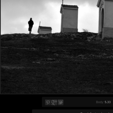
Body:
5.33
V