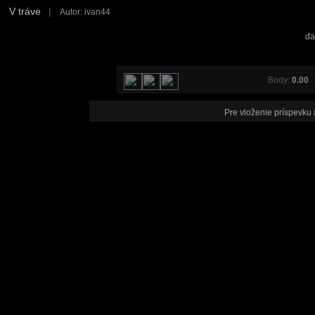
V tráve
|
Autor: ivan44
ďa
Body:
0.00
V
Pre vloženie príspevku