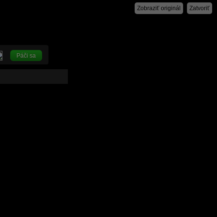
Zobraziť originál
Zatvoriť
Páči sa