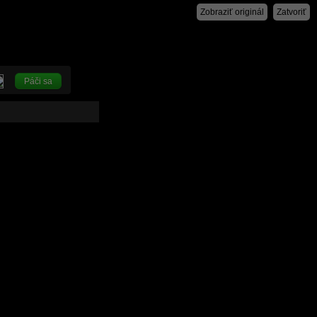
Zobraziť originál
Zatvoriť
Páči sa