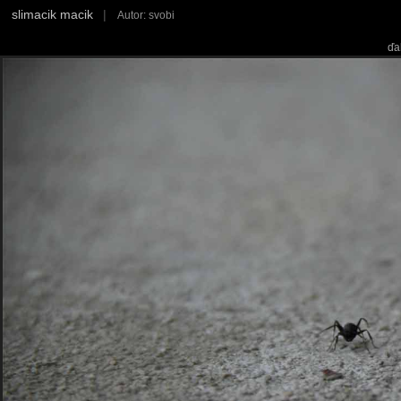
slimacik macik
|
Autor: svobi
ďa