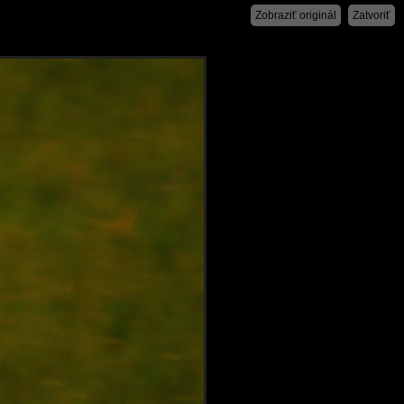
Zobraziť originál
Zatvoriť