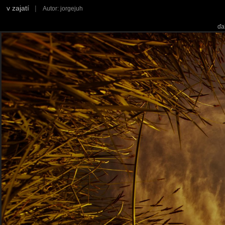
v zajatí
|
Autor: jorgejuh
ďa