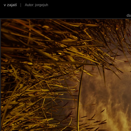
v zajatí
|
Autor: jorgejuh
ďa