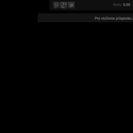
Body:
0.00
V
Pre vloženie príspevku