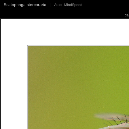
Scatophaga stercoraria
|
Autor: MindSpeed
ďa