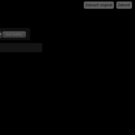
Zobraziť originál
Zatvoriť
bez kritiky