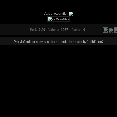
ďalšie fotografie
Body:
0.00
Videnia:
1057
Páči sa:
0
Pre vloženie príspevku alebo hodnotenie musíte byť
prihlásený
.