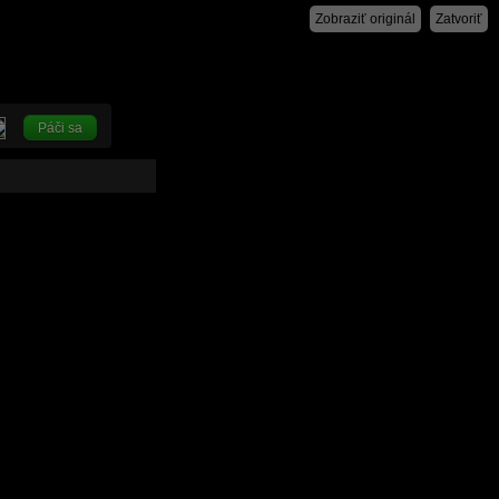
Zobraziť originál
Zatvoriť
Páči sa