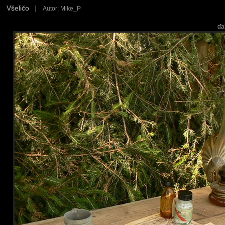
Všeličo
|
Autor: Mike_P
ďa