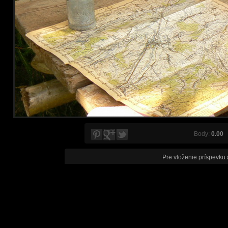
Body:
0.00
V
Pre vloženie príspevku