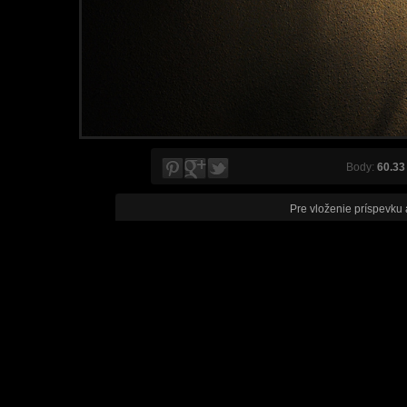
Body:
60.33
Pre vloženie príspevku