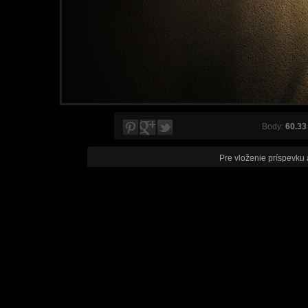
Body:
60.33
Pre vloženie príspevku