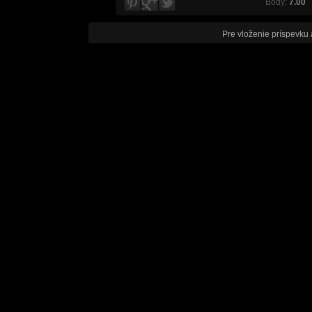
Body:
7.00
V
Pre vloženie príspevku