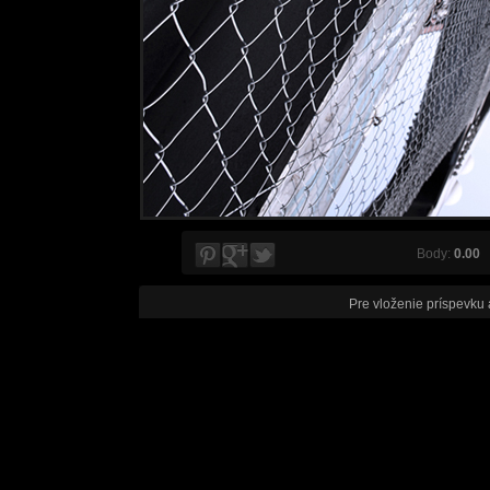
Body:
0.00
V
Pre vloženie príspevku