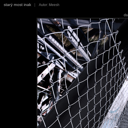
starý most inak
|
Autor: Meesh
ďa