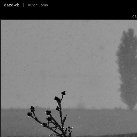
dazd-cb
|
Autor: uomo
ďa