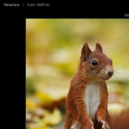
Veverica
|
Autor: MMFoto
ďa