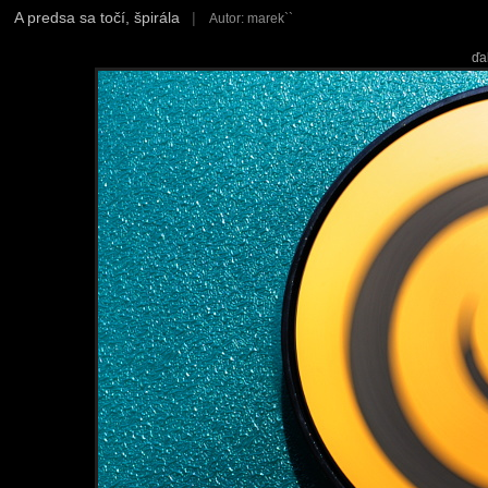
A predsa sa točí, špirála
|
Autor: marek``
ďa