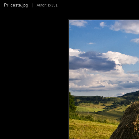
Pri ceste.jpg
|
Autor: sx351