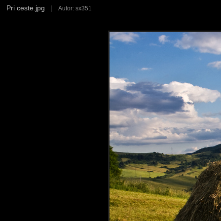
Pri ceste.jpg
|
Autor: sx351