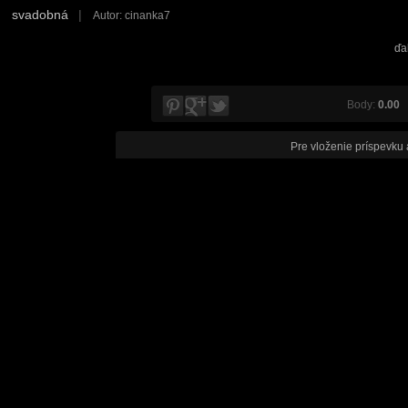
svadobná
|
Autor: cinanka7
ďa
Body:
0.00
V
Pre vloženie príspevku